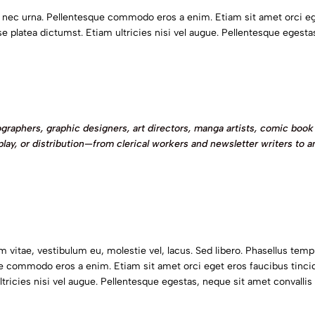
nec urna. Pellentesque commodo eros a enim. Etiam sit amet orci eg
 platea dictumst. Etiam ultricies nisi vel augue. Pellentesque egestas,
graphers, graphic designers, art directors, manga artists, comic book 
play, or distribution—from clerical workers and newsletter writers to a
um vitae, vestibulum eu, molestie vel, lacus. Sed libero. Phasellus t
e commodo eros a enim. Etiam sit amet orci eget eros faucibus tincid
icies nisi vel augue. Pellentesque egestas, neque sit amet convallis p