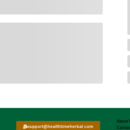
About 
support@healthtimeherbal.com
Contac