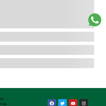
Us
t Us