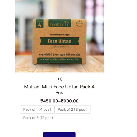
(1)
Multani Mitti Face Ubtan Pack 4
Pcs
₹
450.00
–
₹
900.00
Pack of 1 (4 pcs)
Pack of 2 (8 pcs )
Pack of 3 (12 pcs)