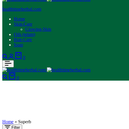
healthtimeherbal.com
Home
Skin-Care
Glowing-Skin
Oils (telam)
Hair-Care
Soap
Search
Login
Cart
0
Search
Cart
0
Home
»
Superb
Filter