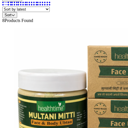
Sort
8
Products Found