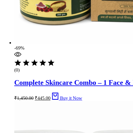
-69%
(0)
Complete Skincare Combo – 1 Face & B
Original
Current
₹
1,450.00
₹
445.00
Buy it Now
price
price
was:
is:
₹1,450.00.
₹445.00.