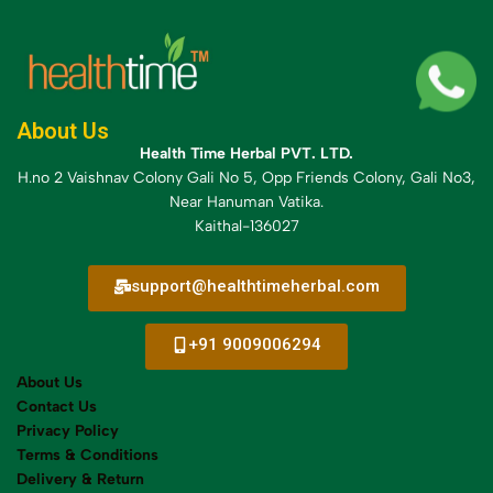
About Us
Health Time Herbal PVT. LTD.
H.no 2 Vaishnav Colony Gali No 5, Opp Friends Colony, Gali No3,
Near Hanuman Vatika.
Kaithal-136027
support@healthtimeherbal.com
+91 9009006294
About Us
Contact Us
Privacy Policy
Terms & Conditions
Delivery &
Return