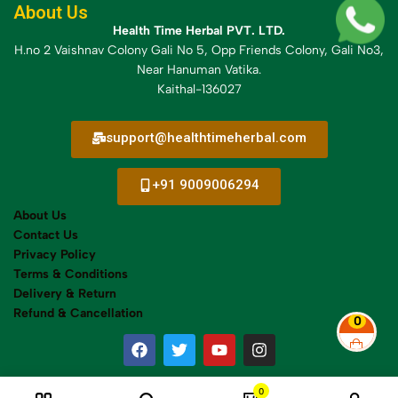
About Us
Health Time Herbal PVT. LTD.
H.no 2 Vaishnav Colony Gali No 5, Opp Friends Colony, Gali No3,
Near Hanuman Vatika.
Kaithal-136027
support@healthtimeherbal.com
+91 9009006294
About Us
Contact Us
Privacy Policy
Terms & Conditions
Delivery &
Return
Refund & Cancellation
0
0