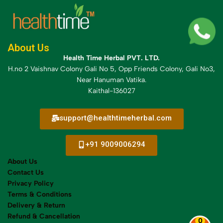
About Us
Health Time Herbal PVT. LTD.
H.no 2 Vaishnav Colony Gali No 5, Opp Friends Colony, Gali No3,
Near Hanuman Vatika.
Kaithal-136027
support@healthtimeherbal.com
+91 9009006294
About Us
Contact Us
Privacy Policy
Terms & Conditions
Delivery &
Return
Refund & Cancellation
0